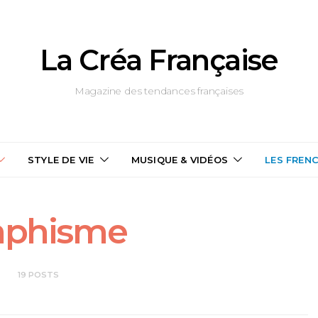
La Créa Française
Magazine des tendances françaises
STYLE DE VIE
MUSIQUE & VIDÉOS
LES FREN
aphisme
19 POSTS