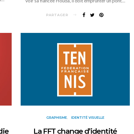
voir sa fiancée Houda, il doit emprunter un pont…
PARTAGER
GRAPHISME
IDENTITÉ VISUELLE
die
La FFT change d’identité