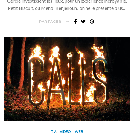
Cercle investissent les lieux, pour un expérience incroyable.
Petit Biscuit, ou Mehdi Benjelloun, on ne le présente plus…
PARTAGER
TV
VIDÉO
WEB