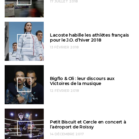
17 JUILLET 2018
Lacoste habille les athlètes français
pour le J.O. d’hiver 2018
2
13 FÉVRIER 2018
Bigflo & Oli : leur discours aux
Victoires de la musique
3
12 FÉVRIER 2018
Petit Biscuit et Cercle en concert à
l’aéroport de Roissy
4
14 DÉCEMBRE 2017