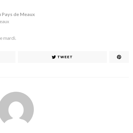
u Pays de Meaux
Meaux
e mardi.
TWEET