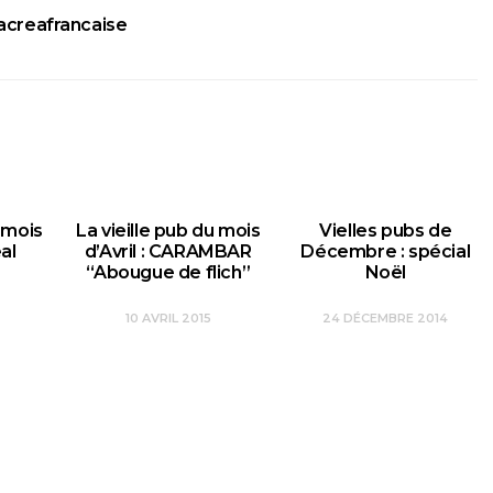
lacreafrancaise
u mois
La vieille pub du mois
Vielles pubs de
al
d’Avril : CARAMBAR
Décembre : spécial
“Abougue de flich”
Noël
10 AVRIL 2015
24 DÉCEMBRE 2014