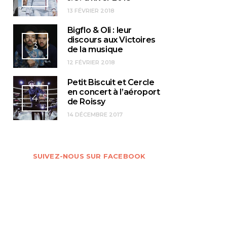
13 FÉVRIER 2018
Bigflo & Oli : leur
discours aux Victoires
3
de la musique
12 FÉVRIER 2018
Petit Biscuit et Cercle
en concert à l’aéroport
4
de Roissy
La vieille pub du mois
La vieille Pub du mois
La v
de Novembre :
d’octobre : Ultra
d’
14 DÉCEMBRE 2017
Sironimo
Brite
av
24 NOVEMBRE 2014
24 OCTOBRE 2014
SUIVEZ-NOUS SUR FACEBOOK