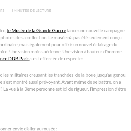
013
1 MINUTES DE LECTURE
ire,
le Musée de la Grande Guerre
lance une nouvelle campagne
hotos de sa collection. Le musée n’a pas été seulement conçu
ordinaire, mais également pour offrir un nouvel éclairage du
toire. Une vision moins aérienne. Une vision à hauteur d’homme.
ence DDB Paris
s’est efforcée de respecter.
c les militaires creusant les tranchées, de la boue jusqu’au genou.
 ne s’est montré aussi prévoyant. Avant même de se battre, on a
. La vue à la 3ème personne est ici de rigueur, l’impression d’être
onner envie d’aller au musée :