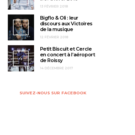
13 FÉVRIER 2018
Bigflo & Oli : leur
discours aux Victoires
3
de la musique
12 FÉVRIER 2018
Petit Biscuit et Cercle
en concert à l’aéroport
4
de Roissy
14 DÉCEMBRE 2017
SUIVEZ-NOUS SUR FACEBOOK
La v
d