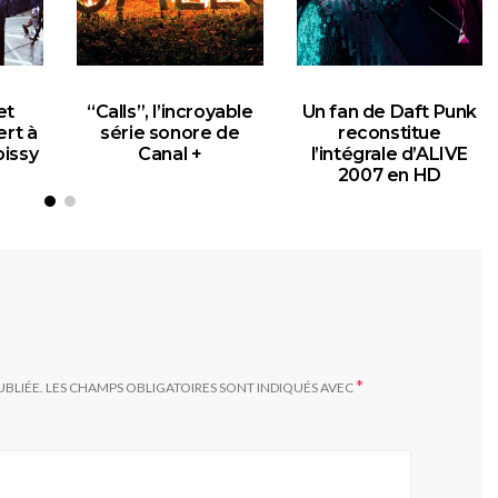
et
“Calls”, l’incroyable
Un fan de Daft Punk
ert à
série sonore de
reconstitue
oissy
Canal +
l’intégrale d’ALIVE
2007 en HD
17
22 NOVEMBRE 2017
20 NOVEMBRE 2017
*
UBLIÉE.
LES CHAMPS OBLIGATOIRES SONT INDIQUÉS AVEC