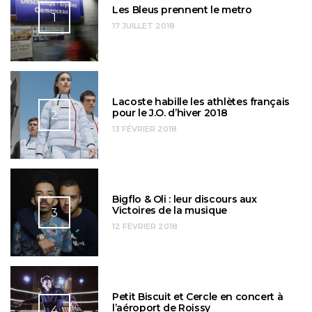
Les Bleus prennent le metro
1
17 JUILLET 2018
Lacoste habille les athlètes français
pour le J.O. d’hiver 2018
2
13 FÉVRIER 2018
Bigflo & Oli : leur discours aux
Victoires de la musique
3
12 FÉVRIER 2018
Petit Biscuit et Cercle en concert à
l’aéroport de Roissy
4