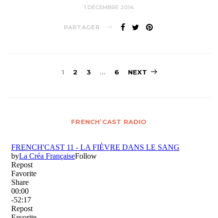
1 DÉCEMBRE 2014
PARTAGER
Navigation
1
2
3
…
6
NEXT
des
articles
FRENCH’CAST RADIO