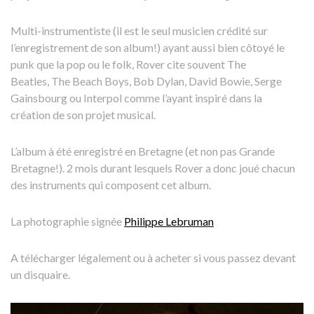
Multi-instrumentiste (il est le seul musicien crédité sur
l’enregistrement de son album!) ayant aussi bien côtoyé le
punk que la pop ou le folk, Rover cite souvent The
Beatles, The Beach Boys, Bob Dylan, David Bowie, Serge
Gainsbourg ou Interpol comme l’ayant inspiré dans la
création de son projet musical.
L’album à été enregistré en Bretagne (et non pas Grande
Bretagne!). 2 mois durant lesquels Rover a donc joué chacun
des instruments qui composent cet album.
La photographie signée
Philippe Lebruman
A télécharger légalement ou à acheter si vous passez devant
un disquaire.