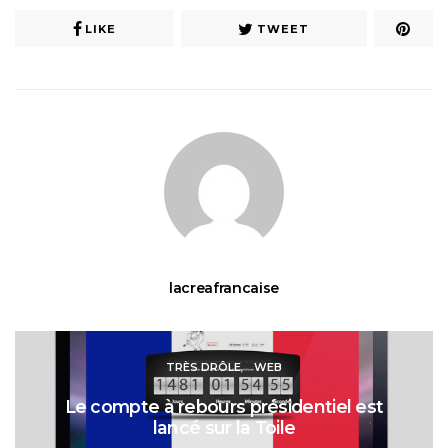
LIKE
TWEET
lacreafrancaise
TRÈS DRÔLE
WEB
Le compte à rebours présidentiel est
lancé sur la Toile