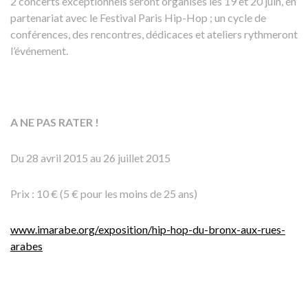
2 concerts exceptionnels seront organisés les 19 et 20 juin, en
partenariat avec le Festival Paris Hip-Hop ; un cycle de
conférences, des rencontres, dédicaces et ateliers rythmeront
l’événement.
A NE PAS RATER !
Du 28 avril 2015 au 26 juillet 2015
Prix : 10 € (5 € pour les moins de 25 ans)
www.imarabe.org/exposition/hip-hop-du-bronx-aux-rues-
arabes