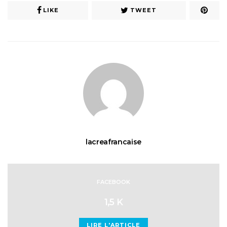
LIKE
TWEET
lacreafrancaise
FACEBOOK
1,5 K
LIRE L'ARTICLE