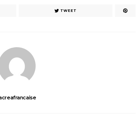
TWEET
lacreafrancaise