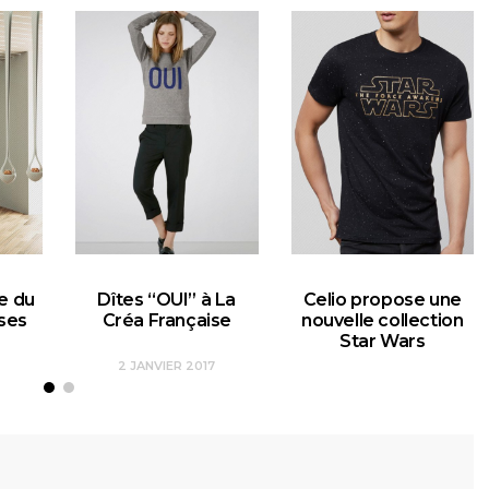
e du
Dîtes “OUI” à La
Celio propose une
ses
Créa Française
nouvelle collection
Star Wars
2 JANVIER 2017
7
8 DÉCEMBRE 2015