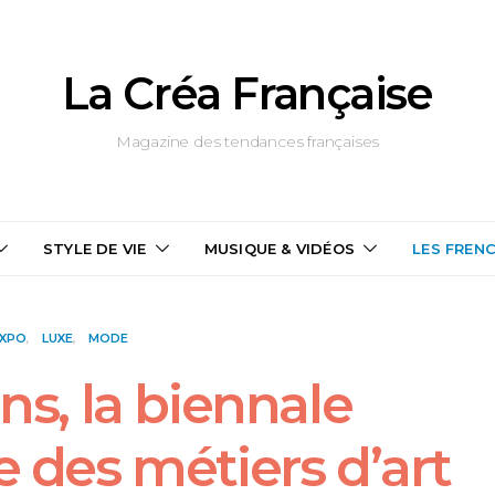
La Créa Française
Magazine des tendances françaises
STYLE DE VIE
MUSIQUE & VIDÉOS
LES FREN
XPO
LUXE
MODE
ns, la biennale
e des métiers d’art