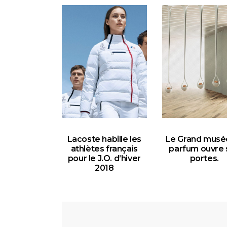
Lacoste habille les
Le Grand musé
athlètes français
parfum ouvre 
pour le J.O. d’hiver
portes.
2018
30 JANVIER 201
13 FÉVRIER 2018