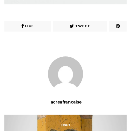
LIKE
TWEET
lacreafrancaise
EXPO