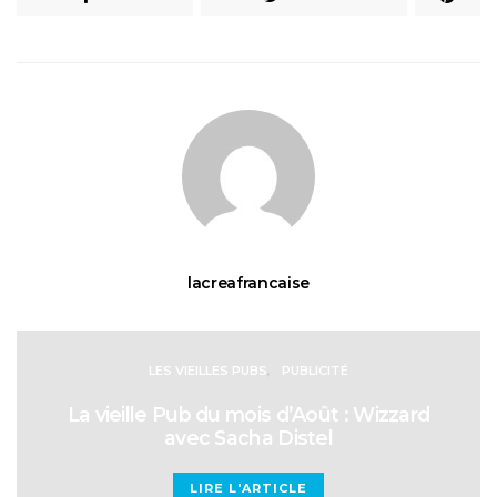
lacreafrancaise
LES VIEILLES PUBS
PUBLICITÉ
La vieille Pub du mois d’Août : Wizzard
avec Sacha Distel
LIRE L'ARTICLE