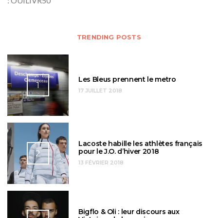
: OUILIVR50
TRENDING POSTS
Les Bleus prennent le metro
1
17 JUILLET 2018
Lacoste habille les athlètes français
pour le J.O. d’hiver 2018
2
13 FÉVRIER 2018
Bigflo & Oli : leur discours aux