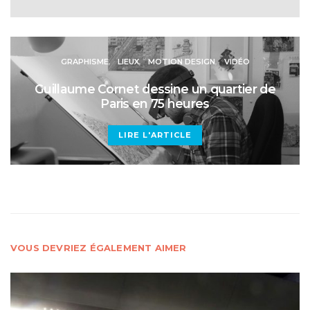
GRAPHISME
LIEUX
MOTION DESIGN
VIDÉO
Guillaume Cornet dessine un quartier de
Paris en 75 heures
LIRE L'ARTICLE
VOUS DEVRIEZ ÉGALEMENT AIMER