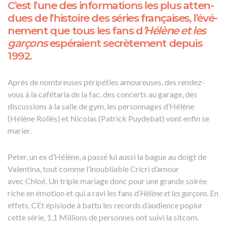
C’est l’une des infor­ma­tions les plus atten­
dues de l’his­toire des séries françaises, l’évé­
ne­ment que tous les fans d
’Hélène et les
garçons
espé­raient secrè­te­ment depuis
1992.
Après de nombreuses péri­pé­ties amou­reuses, des rendez-
vous à la café­ta­ria de la fac, des concerts au garage, des
discus­sions à la salle de gym, les person­nages d’Hé­lène
(Hélène Rollès) et Nico­las (Patrick Puyde­bat) vont enfin se
marier.
Peter, un ex d’Hé­lène, a passé lui aussi la bague au doigt de
Valentina, tout comme l’inou­bliable Cricri d’amour
avec Chloé. Un triple mariage donc pour une grande soirée
riche en émotion et qui a ravi les fans d’
Hélène et les garçons
. En
effets, CEt épisiode à battu les records d’audience popiur
cette série, 1,1 Millions de personnes ont suivi la sitcom.