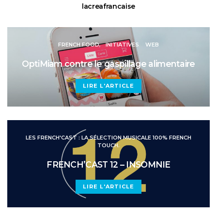
lacreafrancaise
FRENCH FOOD
INITIATIVES
WEB
OptiMiam contre le gaspillage alimentaire
LIRE L'ARTICLE
LES FRENCH'CAST : LA SÉLECTION MUSICALE 100% FRENCH
TOUCH.
FRENCH’CAST 12 – INSOMNIE
LIRE L'ARTICLE