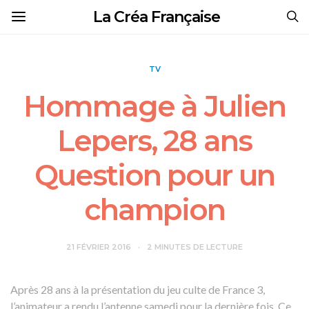
La Créa Française
TV
Hommage à Julien
Lepers, 28 ans
Question pour un
champion
21 FÉVRIER 2016
2 MINUTES DE LECTURE
Après 28 ans à la présentation du jeu culte de France 3,
l’animateur a rendu l’antenne samedi pour la dernière fois. Ce