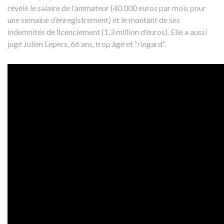
révélé le salaire de l’animateur (40.000 euros par mois pour
une semaine d’enregistrement) et le montant de ses
indemnités de licenciement (1,3 million d’euros). Elle a aussi
jugé Julien Lepers, 66 ans, trop âgé et “ringard”.