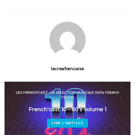
lacreafrancaise
LES FRENCH'CAST : LA SÉLECTION MUSICALE 100% FRENCH
TOUCH.
French’cast 10 – 80’s volume 1
LIRE L'ARTICLE