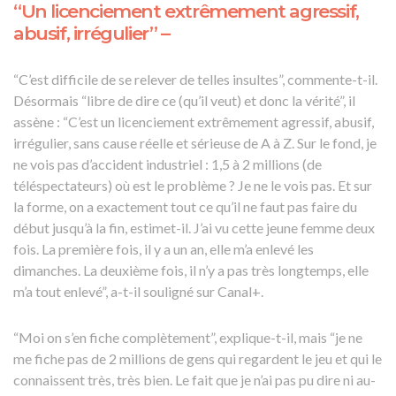
“Un licenciement extrêmement agressif,
abusif, irrégulier” –
“C’est difficile de se relever de telles insultes”, commente-t-il.
Désormais “libre de dire ce (qu’il veut) et donc la vérité”, il
assène : “C’est un licenciement extrêmement agressif, abusif,
irrégulier, sans cause réelle et sérieuse de A à Z. Sur le fond, je
ne vois pas d’accident industriel : 1,5 à 2 millions (de
téléspectateurs) où est le problème ? Je ne le vois pas. Et sur
la forme, on a exactement tout ce qu’il ne faut pas faire du
début jusqu’à la fin, estimet-il. J’ai vu cette jeune femme deux
fois. La première fois, il y a un an, elle m’a enlevé les
dimanches. La deuxième fois, il n’y a pas très longtemps, elle
m’a tout enlevé”, a-t-il souligné sur Canal+.
“Moi on s’en fiche complètement”, explique-t-il, mais “je ne
me fiche pas de 2 millions de gens qui regardent le jeu et qui le
connaissent très, très bien. Le fait que je n’ai pas pu dire ni au-