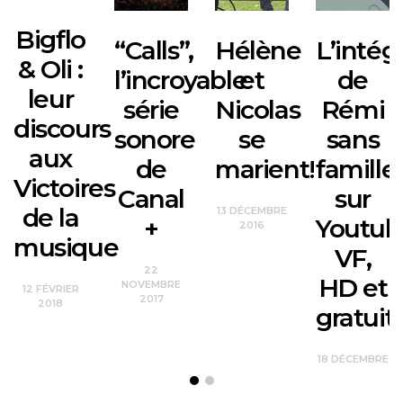
Bigflo
“Calls”,
Hélène
L’intég
& Oli :
l’incroyable
et
de
leur
série
Nicolas
Rémi
discours
sonore
se
sans
aux
de
marient!
famille
Victoires
Canal
sur
de la
13 DÉCEMBRE
+
Youtub
2016
musique
VF,
22
HD et
NOVEMBRE
12 FÉVRIER
2017
2018
gratuit!
18 DÉCEMBRE
2015