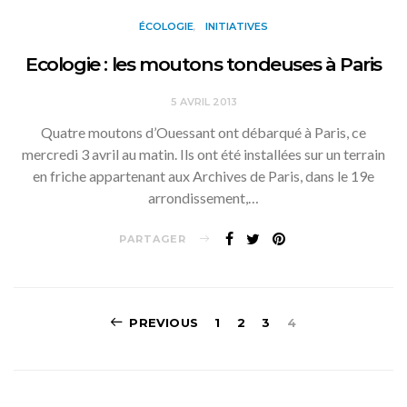
ÉCOLOGIE
INITIATIVES
Ecologie : les moutons tondeuses à Paris
5 AVRIL 2013
Quatre moutons d’Ouessant ont débarqué à Paris, ce
mercredi 3 avril au matin. Ils ont été installées sur un terrain
en friche appartenant aux Archives de Paris, dans le 19e
arrondissement,…
PARTAGER
Navigation
PREVIOUS
1
2
3
4
des
articles