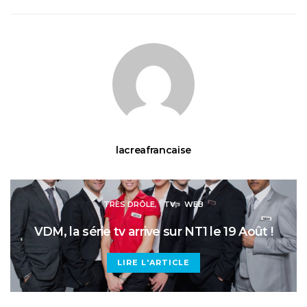
lacreafrancaise
TRÈS DRÔLE
TV
WEB
VDM, la série tv arrive sur NT1 le 19 Août !
LIRE L'ARTICLE