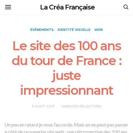
La Créa Française
ÉVÈNEMENTS
IDENTITÉ VISUELLE
WEB
Le site des 100 ans
du tour de France :
juste
impressionnant
5 AOÛT 2013
1 MINUTES DE LECTURE
Un peu en retard je vous l’accorde. Mais on ne peut pas passer
à côté de ce superbe site web : une rétrospective des 100 ans