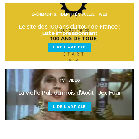
ÉVÈNEMENTS
IDENTITÉ VISUELLE
WEB
Le site des 100 ans du tour de France :
juste impressionnant
LIRE L'ARTICLE
TV
VIDÉO
La vieille Pub du mois d’Août : Jex Four
LIRE L'ARTICLE