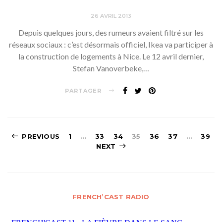
26 AVRIL 2013
Depuis quelques jours, des rumeurs avaient filtré sur les
réseaux sociaux : c’est désormais officiel, Ikea va participer à
la construction de logements à Nice. Le 12 avril dernier,
Stefan Vanoverbeke,…
PARTAGER
Navigation
PREVIOUS
1
…
33
34
35
36
37
…
39
NEXT
des
articles
FRENCH’CAST RADIO