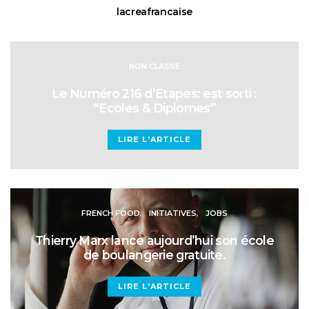
lacreafrancaise
NON CLASSÉ
Le Numéro 216 d’Etapes: est sorti :
“Ecoles & Diplomes”
LIRE L'ARTICLE
FRENCH FOOD
INITIATIVES
JOBS
Thierry Marx lance aujourd’hui son école
de boulangerie gratuite.
LIRE L'ARTICLE